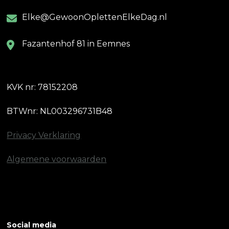
Elke@GewoonOplettenElkeDag.nl
Fazantenhof 81 in Eemnes
KVK nr: 78152208
BTWnr: NL003296731B48
Privacy Verklaring
Algemene voorwaarden
Social media