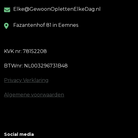
Elke@GewoonOplettenElkeDag.nl
Fazantenhof 81 in Eemnes
KVK nr: 78152208
BTWnr: NL003296731B48
Privacy Verklaring
Algemene voorwaarden
Social media