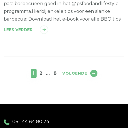
past barbecueën goed in het @psfoodandlifestyle
programma.Hierbij enkele tips voor een slanke
barbecue: Download het e-book voor alle BBQ tips!
LEES VERDER
Berichten
paginering
PAGINA
PAGINA
PAGINA
1
2
…
8
VOLGENDE
06 - 44 84 80 24