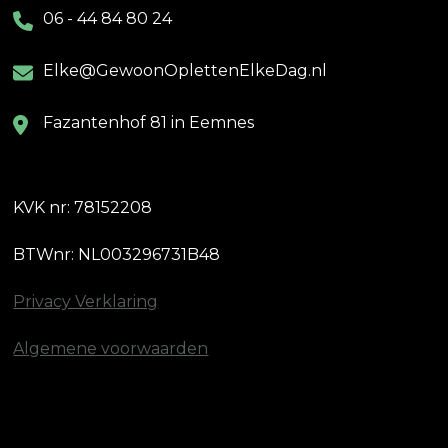
06 - 44 84 80 24
Elke@GewoonOplettenElkeDag.nl
Fazantenhof 81 in Eemnes
KVK nr: 78152208
BTWnr: NL003296731B48
Privacy Verklaring
Algemene voorwaarden