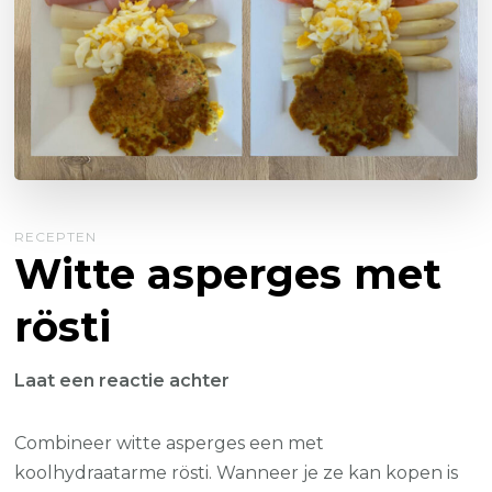
RECEPTEN
Witte asperges met
rösti
op
Laat een reactie achter
Witte
asperges
Combineer witte asperges een met
met
koolhydraatarme rösti. Wanneer je ze kan kopen is