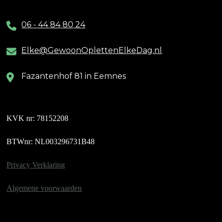
06 - 44 84 80 24
Elke@GewoonOplettenElkeDag.nl
Fazantenhof 81 in Eemnes
KVK nr: 78152208
BTWnr: NL003296731B48
Privacy Verklaring
Algemene voorwaarden