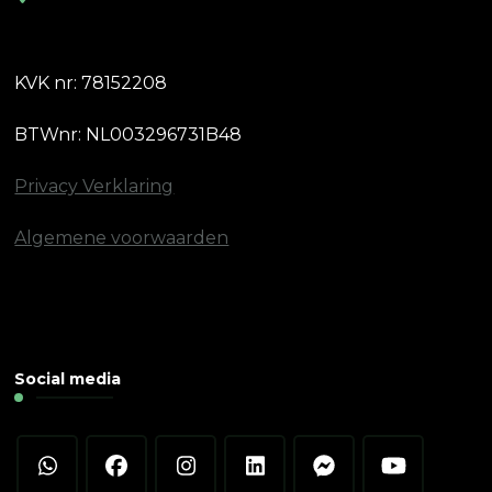
KVK nr: 78152208
BTWnr: NL003296731B48
Privacy Verklaring
Algemene voorwaarden
Social media