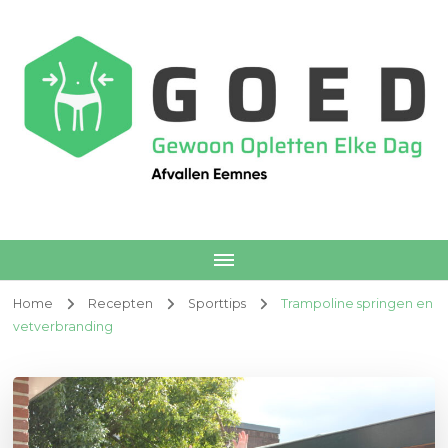
Afvallen Eemnes
Voedingscoach
Home
Recepten
Sporttips
Trampoline springen en
vetverbranding