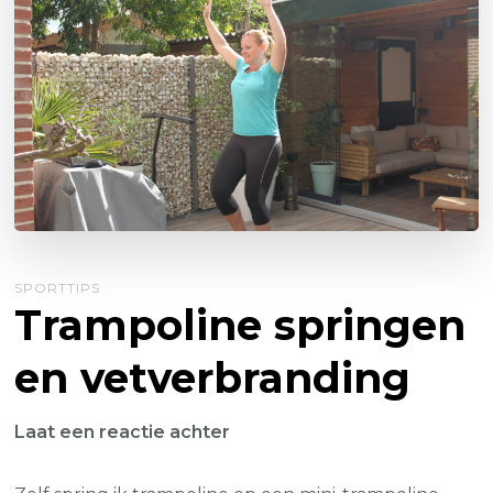
SPORTTIPS
Trampoline springen
en vetverbranding
op
Laat een reactie achter
Trampoline
springen