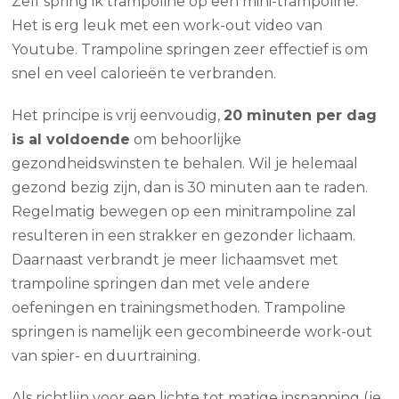
Zelf spring ik trampoline op een mini-trampoline.
en
Het is erg leuk met een work-out video van
vetverbranding
Youtube. Trampoline springen zeer effectief is om
snel en veel calorieën te verbranden.
Het principe is vrij eenvoudig,
20 minuten per dag
is al voldoende
om behoorlijke
gezondheidswinsten te behalen. Wil je helemaal
gezond bezig zijn, dan is 30 minuten aan te raden.
Regelmatig bewegen op een minitrampoline zal
resulteren in een strakker en gezonder lichaam.
Daarnaast verbrandt je meer lichaamsvet met
trampoline springen dan met vele andere
oefeningen en trainingsmethoden. Trampoline
springen is namelijk een gecombineerde work-out
van spier- en duurtraining.
Als richtlijn voor een lichte tot matige inspanning (je