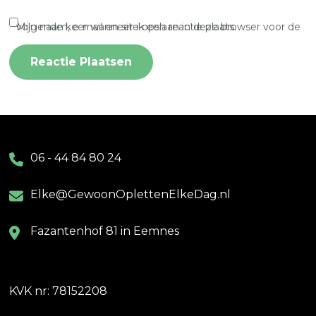
Mijn naam, e-mail en site opslaan in deze browser voor de volgende keer wanneer ik een reactie plaats.
06 - 44 84 80 24
Elke@GewoonOplettenElkeDag.nl
Fazantenhof 81 in Eemnes
KVK nr: 78152208