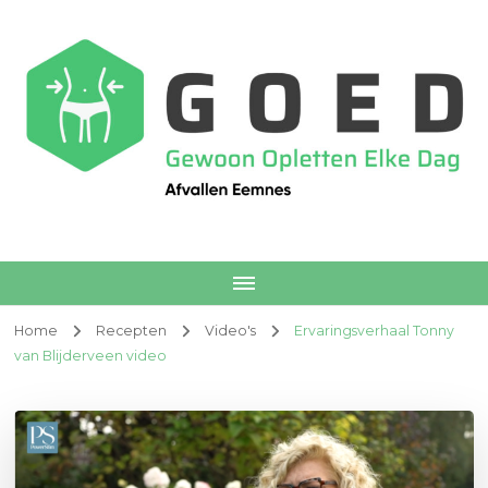
Afvallen Eemnes
Voedingscoach
Home
Recepten
Video's
Ervaringsverhaal Tonny
van Blijderveen video