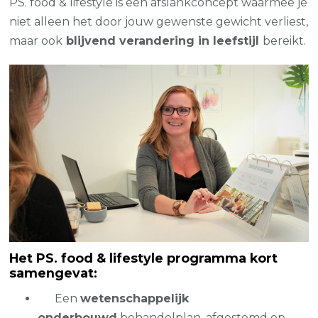
PS. food & lifestyle is een afslankconcept waarmee je
niet alleen het door jouw gewenste gewicht verliest,
maar ook
blijvend verandering in leefstijl
bereikt.
Het PS. food & lifestyle
programma kort
samengevat:
Een
wetenschappelijk
onderbouwd
behandelplan, afgestemd op