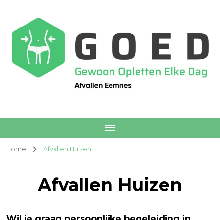
Afvallen Eemnes
Voedingscoach
Home
Afvallen Huizen
Afvallen Huizen
Wil je graag persoonlijke begeleiding in