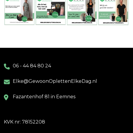
06 - 44 84 80 24
Elke@GewoonOplettenElkeDag.nl
Fazantenhof 81 in Eemnes
KVK nr: 78152208