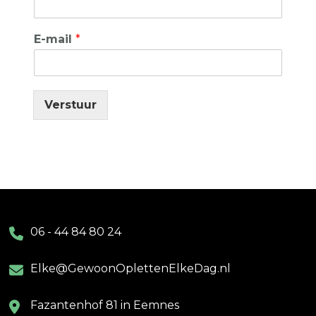
E-mail
*
Verstuur
06 - 44 84 80 24
Elke@GewoonOplettenElkeDag.nl
Fazantenhof 81 in Eemnes