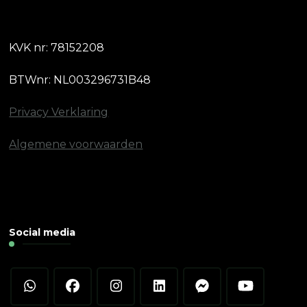
KVK nr: 78152208
BTWnr: NL003296731B48
Privacy Verklaring
Algemene voorwaarden
Social media